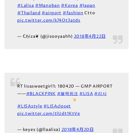
#Lalisa
#Manoban
#Korea
#Japan
#Thailand
#airport
#fashion
Ctto
pic.twitter.com/k74Ot3atds
— ℂℌiza❦ (@jisooyaahh)
2018年4月22日
RT lisasweetgirl1: 180420 — GMP AIRPORT
——
#BLACKPINK
#블랙핑크
#LISA
#리사
#LISAstyle
#LISAcloset
pic.twitter.com/tlUdt1KtVe
— keyes (@llaalisa)
2018年4月20日