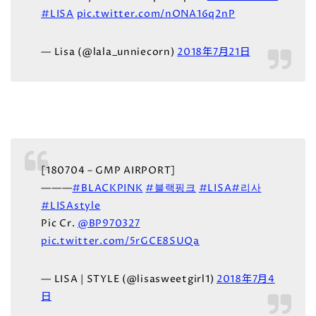
#LISA
pic.twitter.com/nONA16q2nP
— Lisa (@lala_unniecorn)
2018年7月21日
[180704 – GMP AIRPORT]
———
#BLACKPINK
#블랙핑크
#LISA
#리사
#LISAstyle
Pic Cr.
@BP970327
pic.twitter.com/5rGCE8SUQa
— LISA | STYLE (@lisasweetgirl1)
2018年7月4
日