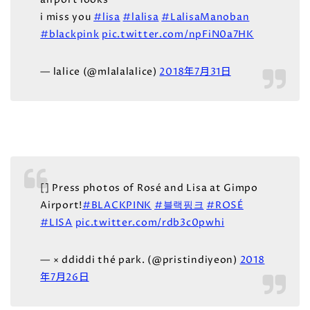
airport looks
i miss you
#lisa
#lalisa
#LalisaManoban
#blackpink
pic.twitter.com/npFiN0a7HK
— lalice (@mlalalalice)
2018年7月31日
[] Press photos of Rosé and Lisa at Gimpo
Airport!
#BLACKPINK
#블랙핑크
#ROSÉ
#LISA
pic.twitter.com/rdb3c0pwhi
— × ddiddi thé park. (@pristindiyeon)
2018
年7月26日