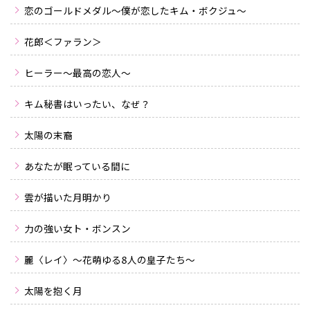
恋のゴールドメダル～僕が恋したキム・ボクジュ～
花郎＜ファラン＞
ヒーラー〜最高の恋人〜
キム秘書はいったい、なぜ？
太陽の末裔
あなたが眠っている間に
雲が描いた月明かり
力の強い女ト・ボンスン
麗〈レイ〉〜花萌ゆる8人の皇子たち〜
太陽を抱く月