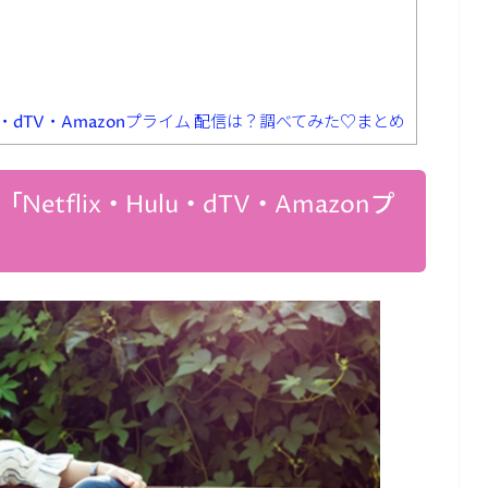
lu・dTV・Amazonプライム 配信は？調べてみた♡まとめ
tflix・Hulu・dTV・Amazonプ