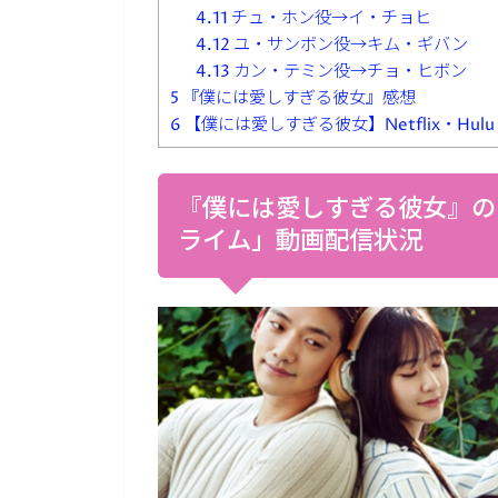
4.11
チュ・ホン役→イ・チョヒ
4.12
ユ・サンボン役→キム・ギバン
4.13
カン・テミン役→チョ・ヒボン
5
『僕には愛しすぎる彼女』感想
6
【僕には愛しすぎる彼女】Netflix・Hu
『僕には愛しすぎる彼女』の「Ne
ライム」動画配信状況