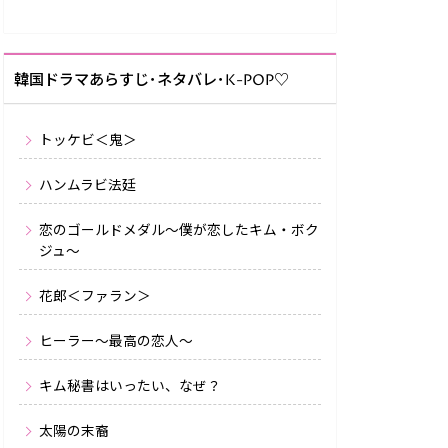
韓国ドラマあらすじ･ネタバレ･K-POP♡
トッケビ＜鬼＞
ハンムラビ法廷
恋のゴールドメダル～僕が恋したキム・ボク
ジュ～
花郎＜ファラン＞
ヒーラー〜最高の恋人〜
キム秘書はいったい、なぜ？
太陽の末裔