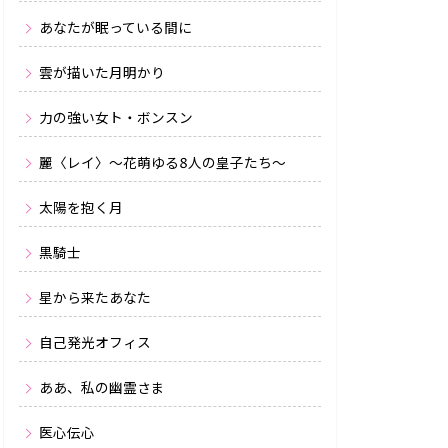
あなたが眠っている間に
雲が描いた月明かり
力の強い女ト・ボンスン
麗〈レイ〉〜花萌ゆる8人の皇子たち〜
太陽を抱く月
黒騎士
星から来たあなた
自己発光オフィス
ああ、私の幽霊さま
医心伝心