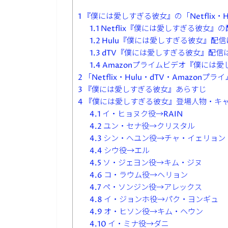
1
『僕には愛しすぎる彼女』の「Netflix・H
1.1
Netflix『僕には愛しすぎる彼女』
1.2
Hulu『僕には愛しすぎる彼女』配信
1.3
dTV『僕には愛しすぎる彼女』配信
1.4
Amazonプライムビデオ『僕には
2
「Netflix・Hulu・dTV・Amaz
3
『僕には愛しすぎる彼女』あらすじ
4
『僕には愛しすぎる彼女』登場人物・キ
4.1
イ・ヒョヌク役→RAIN
4.2
ユン・セナ役→クリスタル
4.3
シン・へユン役→チャ・イェリョン
4.4
シウ役→エル
4.5
ソ・ジェヨン役→キム・ジヌ
4.6
コ・ラウム役→ヘリョン
4.7
ペ・ソンジン役→アレックス
4.8
イ・ジョンホ役→パク・ヨンギュ
4.9
オ・ヒソン役→キム・ヘウン
4.10
イ・ミナ役→ダニ