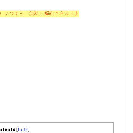
プ）いつでも「無料」解約できます♪
ntents
[
hide
]