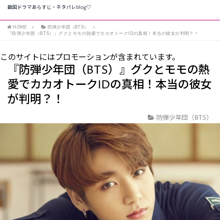
韓国ドラマあらすじ・ネタバレblog♡
HOME
防弾少年団（BTS）
『防弾少年団（BTS）』グクとモモの熱愛でカカオトークIDの真相！本当の彼女が判明？！
このサイトにはプロモーションが含まれています。
『防弾少年団（BTS）』グクとモモの熱
愛でカカオトークIDの真相！本当の彼女
が判明？！
防弾少年団（BTS）