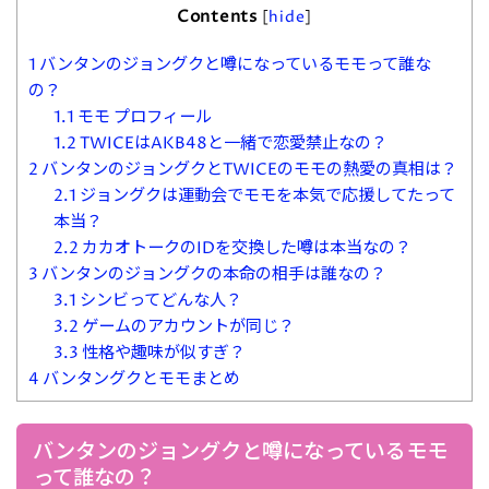
Contents
[
hide
]
1
バンタンのジョングクと噂になっているモモって誰な
の？
1.1
モモ プロフィール
1.2
TWICEはAKB48と一緒で恋愛禁止なの？
2
バンタンのジョングクとTWICEのモモの熱愛の真相は？
2.1
ジョングクは運動会でモモを本気で応援してたって
本当？
2.2
カカオトークのIDを交換した噂は本当なの？
3
バンタンのジョングクの本命の相手は誰なの？
3.1
シンビってどんな人？
3.2
ゲームのアカウントが同じ？
3.3
性格や趣味が似すぎ？
4
バンタングクとモモまとめ
バンタンのジョングクと噂になっているモモ
って誰なの？