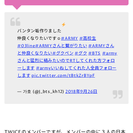
バンタン垢作りました
仲良くなりたいです☺︎
#ARMY
#高校生
#03line
#ARMYさんと繋がりたい
#ARMYさん
と仲良くなりたい
#グクペン
#グク
#BTS
⁠ ⁠
#army
さんと猛烈に絡みたいのでRTしてくれた方フォロ
ーします
#armyいいねしてくれた人全員フォロー
します
pic.twitter.com/tBtkZrBYpF
— 가호 (@J_bts_kh12)
2018年9月26日
TWICEのメンバーですが、メンバーの中に３人の日本