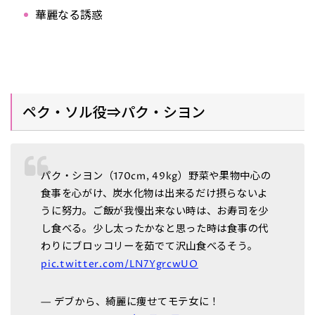
華麗なる誘惑
ペク・ソル役⇒パク・シヨン
パク・シヨン（170cm, 49kg）野菜や果物中心の
食事を心がけ、炭水化物は出来るだけ摂らないよ
うに努力。ご飯が我慢出来ない時は、お寿司を少
し食べる。少し太ったかなと思った時は食事の代
わりにブロッコリーを茹でて沢山食べるそう。
pic.twitter.com/LN7YgrcwUO
— デブから、綺麗に痩せてモテ女に！