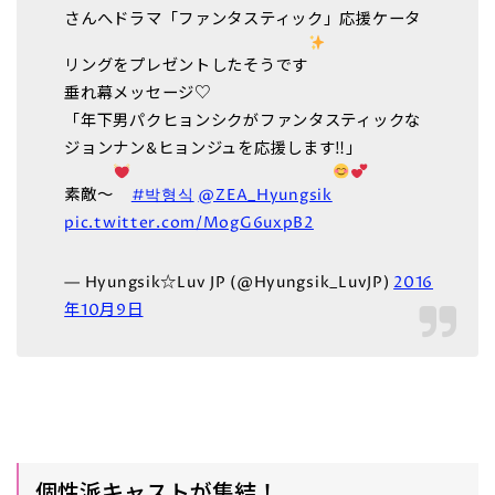
さんへドラマ「ファンタスティック」応援ケータ
リングをプレゼントしたそうです
垂れ幕メッセージ♡
「年下男パクヒョンシクがファンタスティックな
ジョンナン&ヒョンジュを応援します‼︎」
素敵〜
#박형식
@ZEA_Hyungsik
pic.twitter.com/MogG6uxpB2
— Hyungsik☆Luv JP (@Hyungsik_LuvJP)
2016
年10月9日
個性派キャストが集結！