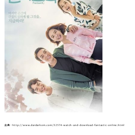
出典：http://www.dardarkom.com/32574-watch-and-download-fantastic-online.html