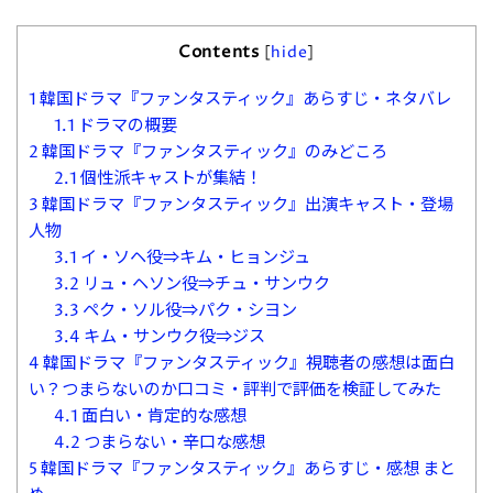
Contents
[
hide
]
1
韓国ドラマ『ファンタスティック』あらすじ・ネタバレ
1.1
ドラマの概要
2
韓国ドラマ『ファンタスティック』のみどころ
2.1
個性派キャストが集結！
3
韓国ドラマ『ファンタスティック』出演キャスト・登場
人物
3.1
イ・ソヘ役⇒キム・ヒョンジュ
3.2
リュ・ヘソン役⇒チュ・サンウク
3.3
ペク・ソル役⇒パク・シヨン
3.4
キム・サンウク役⇒ジス
4
韓国ドラマ『ファンタスティック』視聴者の感想は面白
い？つまらないのか口コミ・評判で評価を検証してみた
4.1
面白い・肯定的な感想
4.2
つまらない・辛口な感想
5
韓国ドラマ『ファンタスティック』あらすじ・感想 まと