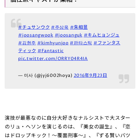
#チュサンウク
#주상욱
#朱相昱
#joosangwook
#joosanguk
#キムヒョンジュ
#김현주
#kimhyunjoo
#판타스틱
#ファンタス
ティック
#Fantastic
pic.twitter.com/ORRY04R4IA
— 미사 (@jyj6002hoya)
2016年9月23日
演技が最悪なのに自分大好きなナルシストで大スター
のリュ・ヘソンを演じるのは、『美女の誕生』、『恋
はドロップキック！～覆面刑事～』、『ずる賢いバツ