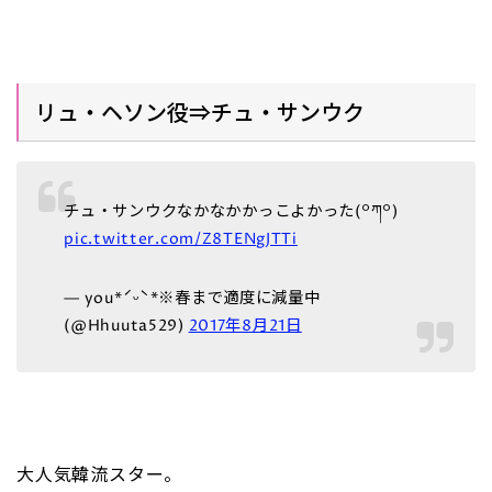
リュ・ヘソン役⇒チュ・サンウク
チュ・サンウクなかなかかっこよかった(꒪ཀ꒪)
pic.twitter.com/Z8TENgJTTi
— you*ˊᵕˋ*※春まで適度に減量中
(@Hhuuta529)
2017年8月21日
大人気韓流スター。