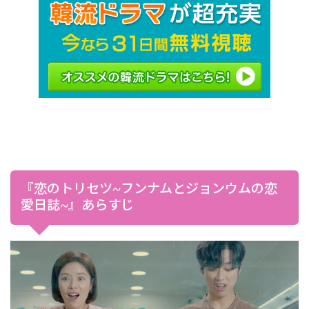
『恋のトリセツ~フンナムとジョンウムの恋
愛日誌~』あらすじ