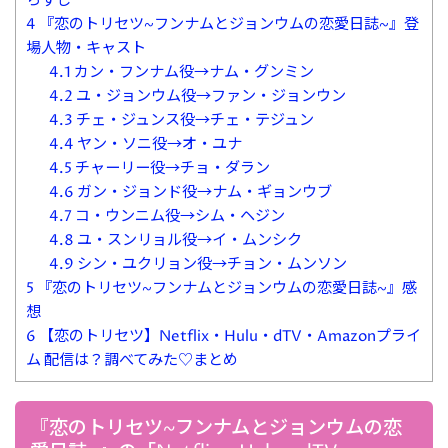
らすじ
4
『恋のトリセツ~フンナムとジョンウムの恋愛日誌~』登
場人物・キャスト
4.1
カン・フンナム役→ナム・グンミン
4.2
ユ・ジョンウム役→ファン・ジョンウン
4.3
チェ・ジュンス役→チェ・テジュン
4.4
ヤン・ソニ役→オ・ユナ
4.5
チャーリー役→チョ・ダラン
4.6
ガン・ジョンド役→ナム・ギョンウブ
4.7
コ・ウンニム役→シム・ヘジン
4.8
ユ・スンリョル役→イ・ムンシク
4.9
シン・ユクリョン役→チョン・ムンソン
5
『恋のトリセツ~フンナムとジョンウムの恋愛日誌~』感
想
6
【恋のトリセツ】Netflix・Hulu・dTV・Amazonプライ
ム 配信は？調べてみた♡まとめ
『恋のトリセツ~フンナムとジョンウムの恋