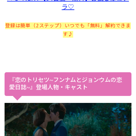
ラ♡
登録は簡単（2ステップ）いつでも「無料」解約できま
す♪
『恋のトリセツ~フンナムとジョンウムの恋
愛日誌~』登場人物・キャスト