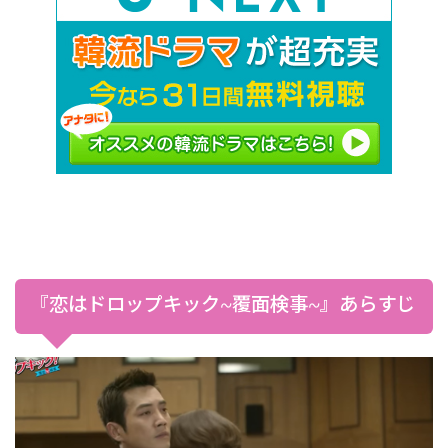
『恋はドロップキック~覆面検事~』あらすじ