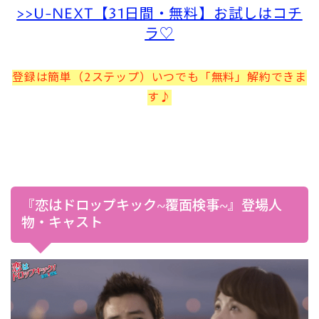
>>U-NEXT【31日間・無料】お試しはコチ
ラ♡
登録は簡単（2ステップ）いつでも「無料」解約できま
す♪
『恋はドロップキック~覆面検事~』登場人
物・キャスト