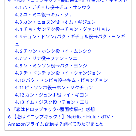
4
『恋はドロップキック~覆面検事~』登場人物・キャスト
4.1
ハ・デチョル役→チュ・サンウク
4.2
ユ・ミニ役→キム・ソナ
4.3
カン・ヒョヌン役→オム・ギジュン
4.4
チョ・サンテク役→チョン・グァンリョル
4.5
チョン・ドソン/パク・ギチョル役→パク・ヨンギ
ュ
4.6
チャン・ホシク役→イ・ムンシク
4.7
ソ・リナ役→ファン・ソニ
4.8
ソ・ミンソン役→パク・ヨンジ
4.9
チ・ドンチャン役→イ・ウォンジョン
4.10
パク・ドンピョ役→キム・ビョンチョン
4.11
ピ・ソンホ役→ホン・ソクチョン
4.12
カン・ジュンホ役→イ・ギヨン
4.13
イム・ジスク役→チョン・エリ
5
『恋はドロップキック~覆面検事~』感想
6
【恋はドロップキック！】Netflix・Hulu・dTV・
Amazonプライム 配信は？調べてみた♡まとめ