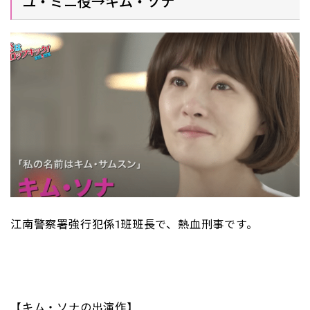
ユ・ミニ役→キム・ソナ
江南警察署強行犯係1班班長で、熱血刑事です。
【キム・ソナの出演作】