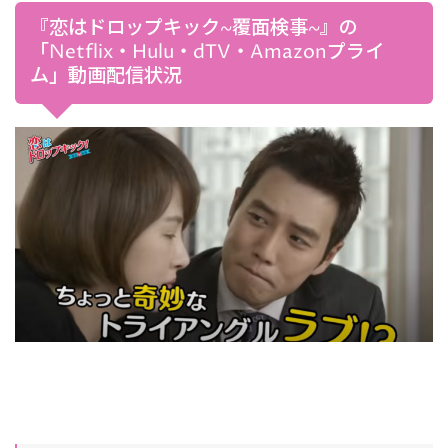
『恋はドロップキック~覆面検事~』の
「Netflix・Hulu・dTV・Amazonプライ
ム」動画配信状況