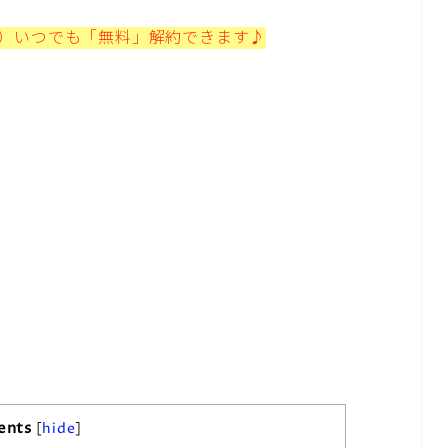
プ）いつでも「無料」解約できます♪
ents
[
hide
]