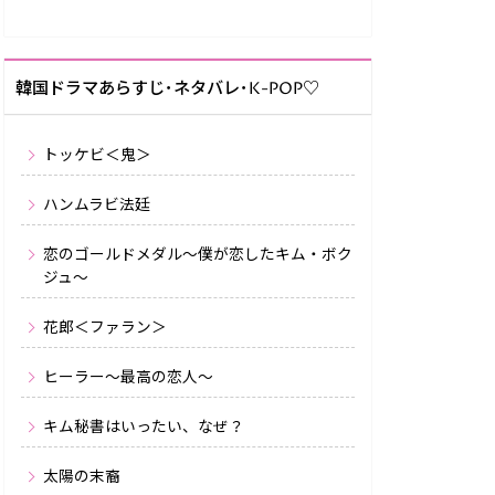
韓国ドラマあらすじ･ネタバレ･K-POP♡
トッケビ＜鬼＞
ハンムラビ法廷
恋のゴールドメダル～僕が恋したキム・ボク
ジュ～
花郎＜ファラン＞
ヒーラー〜最高の恋人〜
キム秘書はいったい、なぜ？
太陽の末裔