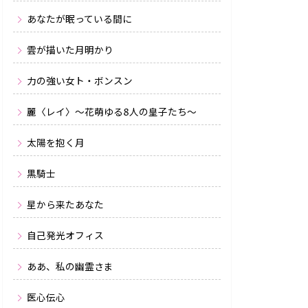
あなたが眠っている間に
雲が描いた月明かり
力の強い女ト・ボンスン
麗〈レイ〉〜花萌ゆる8人の皇子たち〜
太陽を抱く月
黒騎士
星から来たあなた
自己発光オフィス
ああ、私の幽霊さま
医心伝心