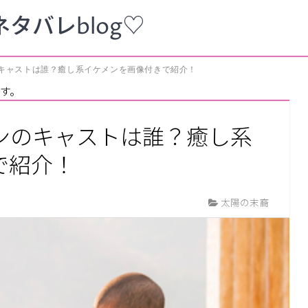
タバレblog♡
キャストは誰？癒し系イケメンを画像付きで紹介！
す。
ンのキャストは誰？癒し系
で紹介！
太陽の末裔