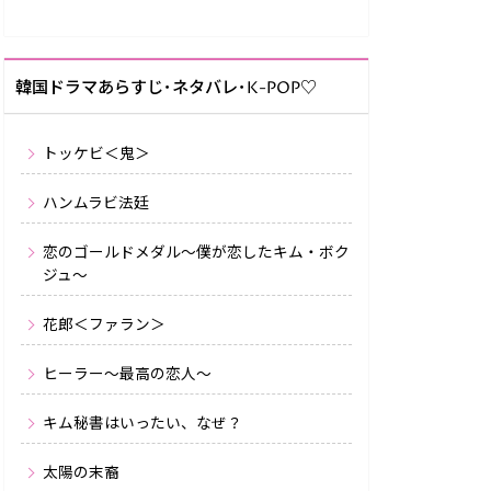
韓国ドラマあらすじ･ネタバレ･K-POP♡
トッケビ＜鬼＞
ハンムラビ法廷
恋のゴールドメダル～僕が恋したキム・ボク
ジュ～
花郎＜ファラン＞
ヒーラー〜最高の恋人〜
キム秘書はいったい、なぜ？
太陽の末裔