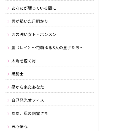
あなたが眠っている間に
雲が描いた月明かり
力の強い女ト・ボンスン
麗〈レイ〉〜花萌ゆる8人の皇子たち〜
太陽を抱く月
黒騎士
星から来たあなた
自己発光オフィス
ああ、私の幽霊さま
医心伝心