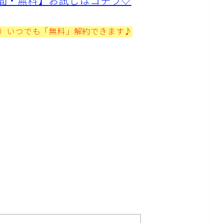
1日間・無料】お試しはコチラ♡
プ）いつでも「無料」解約できます♪