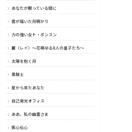
あなたが眠っている間に
雲が描いた月明かり
力の強い女ト・ボンスン
麗〈レイ〉〜花萌ゆる8人の皇子たち〜
太陽を抱く月
黒騎士
星から来たあなた
自己発光オフィス
ああ、私の幽霊さま
医心伝心