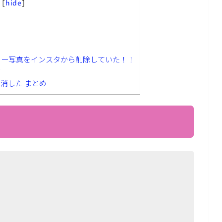
s
[
hide
]
ゥー写真をインスタから削除していた！！
ミ
消した まとめ