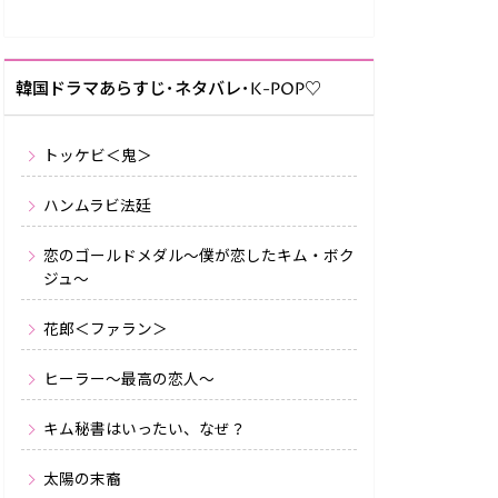
韓国ドラマあらすじ･ネタバレ･K-POP♡
トッケビ＜鬼＞
ハンムラビ法廷
恋のゴールドメダル～僕が恋したキム・ボク
ジュ～
花郎＜ファラン＞
ヒーラー〜最高の恋人〜
キム秘書はいったい、なぜ？
太陽の末裔