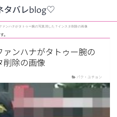
タバレblog♡
ファンハナがタトゥー腕の写真消した？インスタ削除の画像
す。
ファンハナがタトゥー腕の
タ削除の画像
パク・ユチョン