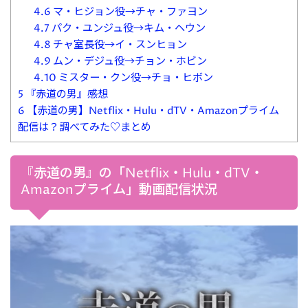
4.6
マ・ヒジョン役→チャ・ファヨン
4.7
パク・ユンジュ役→キム・ヘウン
4.8
チャ室長役→イ・スンヒョン
4.9
ムン・デジュ役→チョン・ホビン
4.10
ミスター・クン役→チョ・ヒボン
5
『赤道の男』感想
6
【赤道の男】Netflix・Hulu・dTV・Amazonプライム
配信は？調べてみた♡まとめ
『赤道の男』の「Netflix・Hulu・dTV・
Amazonプライム」動画配信状況