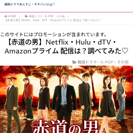
韓国ドラマあらすじ・ネタバレblog♡
HOME
韓国ドラマ・K-POP・その他
【赤道の男】Netflix・Hulu・dTV・Amazonプライム 配信は？調べてみた♡
このサイトにはプロモーションが含まれています。
【赤道の男】Netflix・Hulu・dTV・
Amazonプライム 配信は？調べてみた♡
韓国ドラマ・K-POP・その他