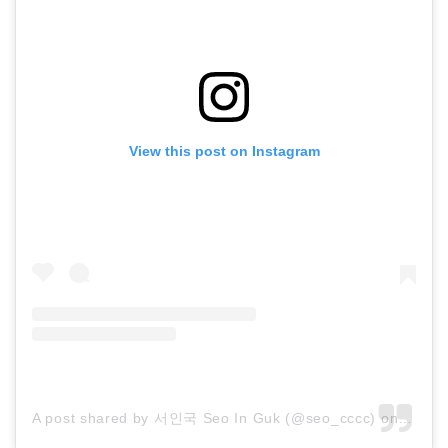
View this post on Instagram
A post shared by 서인국 Seo In Guk (@seo_cccc)
on
Oct 1