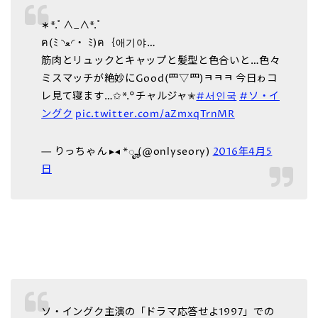
∗*.ﾟ∧_∧*.ﾟ
ฅ(ﾐ ◝ﻌ◜‧ ﾐ)ฅ｛애기야…
筋肉とリュックとキャップと髪型と色合いと…色々
ミスマッチが絶妙にGood(罒▽罒)ㅋㅋㅋ 今日ゎコ
レ見て寝ます…✩*.°チャルジャ✭
#서인국
#ソ・イ
ングク
pic.twitter.com/aZmxqTrnMR
— りっちゃん ▸◂ *ೄ (@onlyseory)
2016年4月5
日
ソ・イングク主演の「ドラマ応答せよ1997」での