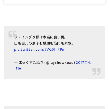
ソ・イングク様は本当に良い男。
口も目元の黒子も横顔も筋肉も素敵。
pic.twitter.com/7VG5hIFPnI
— まっくすたぬき (@layshowxoxo)
2017年4月
15日