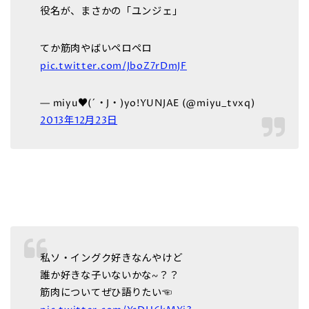
役名が、まさかの「ユンジェ」
てか筋肉やばいペロペロ
pic.twitter.com/JboZ7rDmJF
— miyu♥(´・J・)yo!YUNJAE (@miyu_tvxq)
2013年12月23日
私ソ・イングク好きなんやけど
誰か好きな子いないかな~？？
筋肉についてぜひ語りたい☜