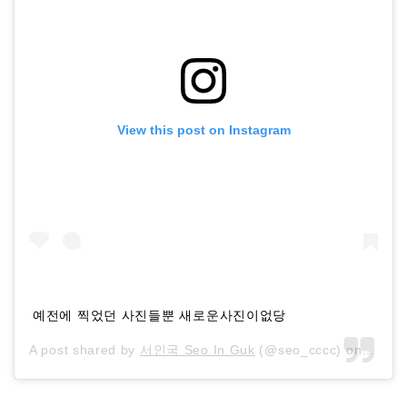
View this post on Instagram
예전에 찍었던 사진들뿐 새로운사진이없당
A post shared by
서인국 Seo In Guk
(@seo_cccc) on
Feb 2