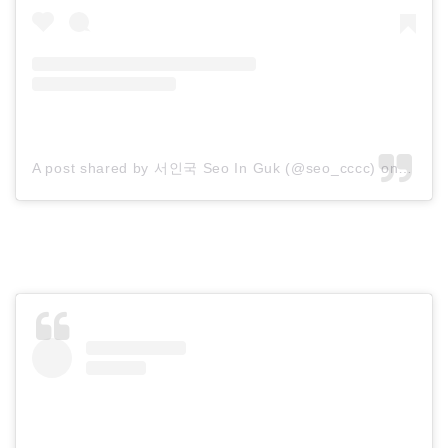
A post shared by 서인국 Seo In Guk (@seo_cccc)
on
Dec 2