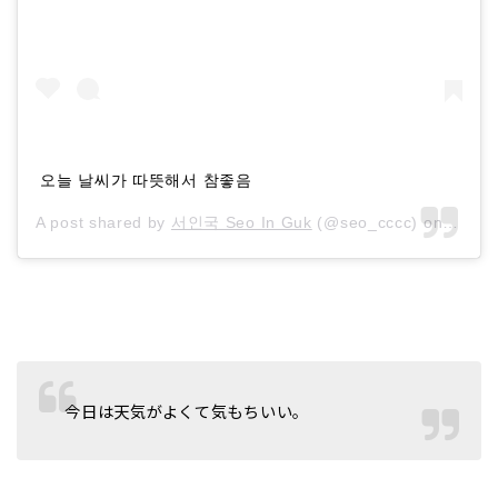
오늘 날씨가 따뜻해서 참좋음
A post shared by
서인국 Seo In Guk
(@seo_cccc) on
Oct 1
今日は天気がよくて気もちいい。