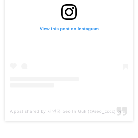
View this post on Instagram
A post shared by 서인국 Seo In Guk (@seo_cccc)
on
Jan 1