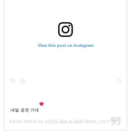
View this post on Instagram
내일 공연 기대
A post shared by
서인국 Seo In Guk
(@seo_cccc) on
Nov 1