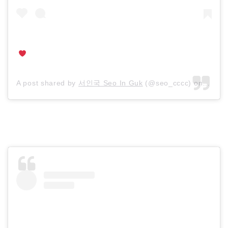
A post shared by
서인국 Seo In Guk
(@seo_cccc) on
Oct 2