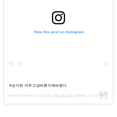
View this post on Instagram
#손가락 아주그냥버릇이돼버렸다
A post shared by
서인국 Seo In Guk
(@seo_cccc) on
Oct 3