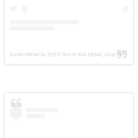
A post shared by 서인국 Seo In Guk (@seo_cccc)
on
Oct 7