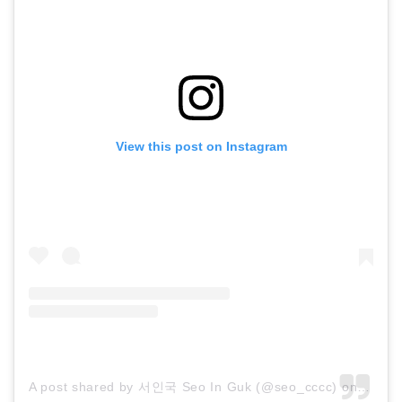
View this post on Instagram
A post shared by 서인국 Seo In Guk (@seo_cccc)
on
Oct 6