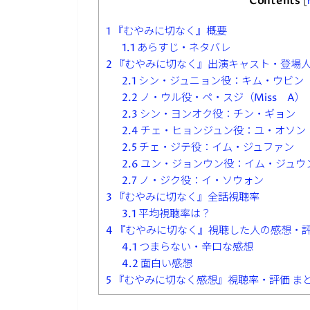
Contents
[
1
『むやみに切なく』概要
1.1
あらすじ・ネタバレ
2
『むやみに切なく』出演キャスト・登場
2.1
シン・ジュニョン役：キム・ウビン
2.2
ノ・ウル役・ペ・スジ（Miss A）
2.3
シン・ヨンオク役：チン・ギョン
2.4
チェ・ヒョンジュン役：ユ・オソン
2.5
チェ・ジテ役：イム・ジュファン
2.6
ユン・ジョンウン役：イム・ジュウ
2.7
ノ・ジク役：イ・ソウォン
3
『むやみに切なく』全話視聴率
3.1
平均視聴率は？
4
『むやみに切なく』視聴した人の感想・
4.1
つまらない・辛口な感想
4.2
面白い感想
5
『むやみに切なく感想』視聴率・評価 ま