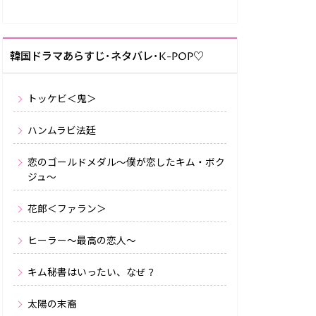
韓国ドラマあらすじ･ネタバレ･K-POP♡
トッケビ＜鬼＞
ハンムラビ法廷
恋のゴールドメダル～僕が恋したキム・ボク
ジュ～
花郎＜ファラン＞
ヒーラー〜最高の恋人〜
キム秘書はいったい、なぜ？
太陽の末裔