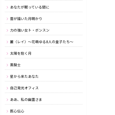
あなたが眠っている間に
雲が描いた月明かり
力の強い女ト・ボンスン
麗〈レイ〉〜花萌ゆる8人の皇子たち〜
太陽を抱く月
黒騎士
星から来たあなた
自己発光オフィス
ああ、私の幽霊さま
医心伝心