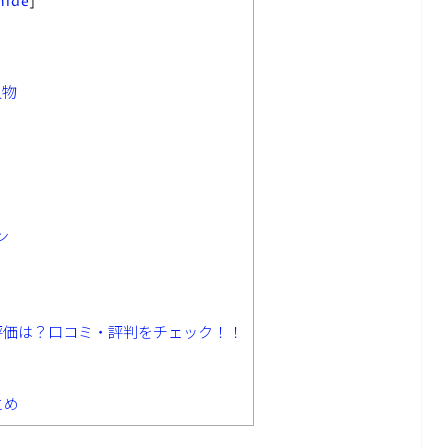
hide
]
人物
ン
評価は？口コミ・評判をチェック！！
とめ