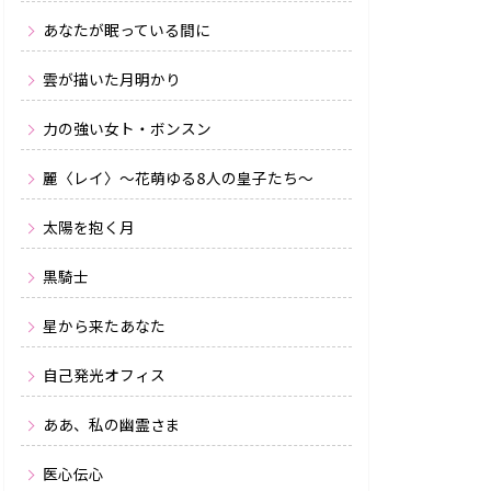
あなたが眠っている間に
雲が描いた月明かり
力の強い女ト・ボンスン
麗〈レイ〉〜花萌ゆる8人の皇子たち〜
太陽を抱く月
黒騎士
星から来たあなた
自己発光オフィス
ああ、私の幽霊さま
医心伝心