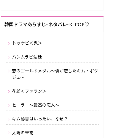
韓国ドラマあらすじ･ネタバレ･K-POP♡
トッケビ＜鬼＞
ハンムラビ法廷
恋のゴールドメダル～僕が恋したキム・ボク
ジュ～
花郎＜ファラン＞
ヒーラー〜最高の恋人〜
キム秘書はいったい、なぜ？
太陽の末裔