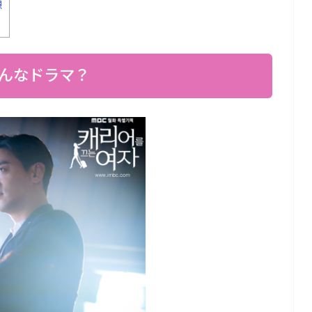
想
んなドラマ？