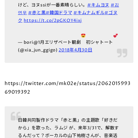
けど、ヨヌssiが一番素晴らしい。
#キムヨヌ
#김
연우
#赤と黒
#韓国ドラマ
#キムナムギル
#ゴヌ
ク
https://t.co/2pGKOY4ixj
— bori@1月エリザベート観劇
初シャトート
(@xia_jun_ggigo)
2018年4月30日
https://twitter.com/mk02e/status/2062015993
69019392
日韓共同製作ドラマ「赤と黒」の主題歌「好きだ
から」を歌った、ラムジ が、来年3/31で、解散す
るんだって？ボーカルの山下祐樹さんが、音楽活