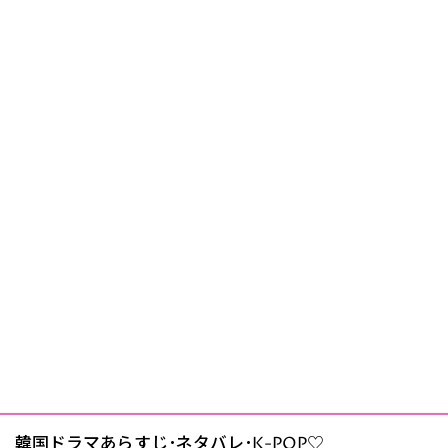
韓国ドラマあらすじ･ネタバレ･K-POP♡