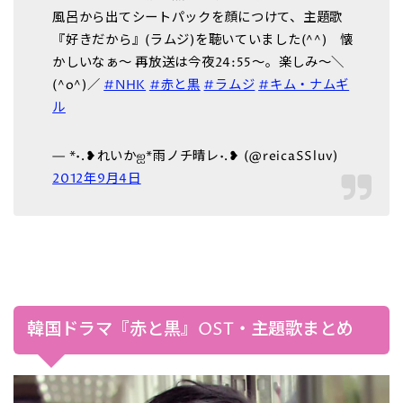
風呂から出てシートパックを顔につけて、主題歌
『好きだから』(ラムジ)を聴いていました(^^) 懐
かしいなぁ～ 再放送は今夜24:55～。楽しみ～＼
(^o^)／
#NHK
#赤と黒
#ラムジ
#キム・ナムギ
ル
— *•.❥れいかஐ*雨ノチ晴レ•.❥ (@reicaSSluv)
2012年9月4日
韓国ドラマ『赤と黒』OST・主題歌まとめ