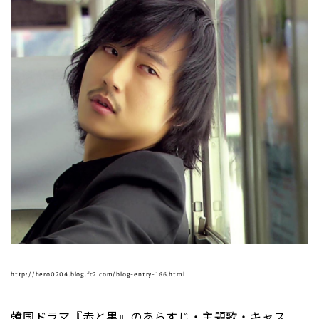
http://hero0204.blog.fc2.com/blog-entry-166.html
韓国ドラマ『赤と黒』のあらすじ・主題歌・キャス