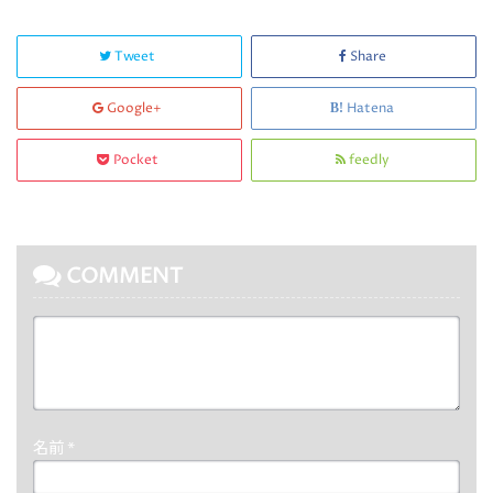
Tweet
Share
Google+
Hatena
Pocket
feedly
COMMENT
名前
*