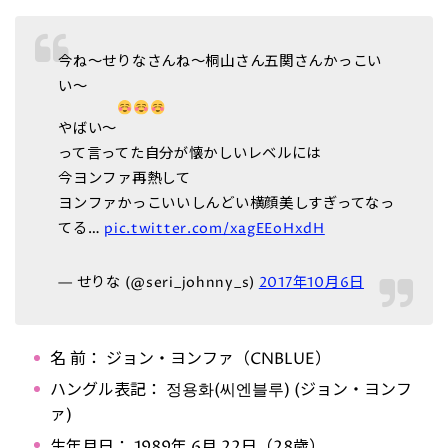
今ね〜せりなさんね〜桐山さん五関さんかっこい
い〜
やばい〜
って言ってた自分が懐かしいレベルには
今ヨンファ再熱して
ヨンファかっこいいしんどい横顔美しすぎってなっ
てる…
pic.twitter.com/xagEEoHxdH
— せりな (@seri_johnny_s)
2017年10月6日
名 前： ジョン・ヨンファ（CNBLUE）
ハングル表記： 정용화(씨엔블루) (ジョン・ヨンフ
ァ)
生年月日： 1989年 6月 22日（28歳）