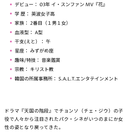
デビュー： 03年 イ・スンファン MV『花』
学 歴： 英波女子高
家族： 2番目（１男１女）
血液型： A型
干支(えと）： 午
星座： みずがめ座
趣味/特技： 音楽鑑賞
宗教： キリスト教
韓国の所属事務所： S.A.L.T.エンタテインメント
ドラマ『天国の階段』でチョンソ（チェ・ジウ）の子
役で人々から注目されたパク・シネがいつのまにか女
性の姿となり戻ってきた。