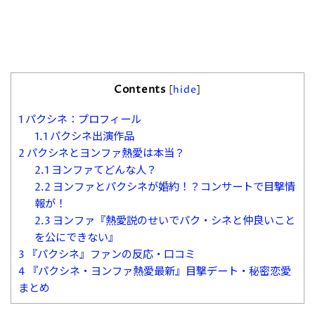
Contents
[
hide
]
1
パクシネ：プロフィール
1.1
パクシネ出演作品
2
パクシネとヨンファ熱愛は本当？
2.1
ヨンファてどんな人？
2.2
ヨンファとパクシネが婚約！？コンサートで目撃情
報が！
2.3
ヨンファ『熱愛説のせいでパク・シネと仲良いこと
を公にできない』
3
『パクシネ』ファンの反応・口コミ
4
『パクシネ・ヨンファ熱愛最新』目撃デート・秘密恋愛
まとめ